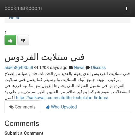
Home
bookmarkboom
Togg
navi
Home
1
فني ستلايت الفردوس
aiden8g4f3bu9
1208 days ago
News
Discuss
فني ستلايت الفردوس الذي يقوم بالعديد من الخدمات فك , صيانة , اصلاح
, تركيب , تهيئة جميع أنواع الستلايت والرسيفر كما يعمل فني ستلايت
الفردوس في تحميل القنوات التي يختارها الزبون مع امكانية فرزها في
المفضلات , تقوم شركتنا بتوفير طاقم من الفنيين الذين تم تدريبهم على يد
أفضل
https://satkuwait.com/satellite-technician-firdous/
Comments
Who Upvoted
Comments
Submit a Comment