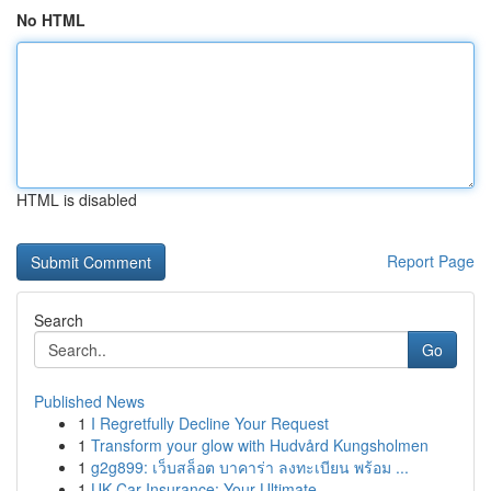
No HTML
HTML is disabled
Report Page
Search
Go
Published News
1
I Regretfully Decline Your Request
1
Transform your glow with Hudvård Kungsholmen
1
g2g899: เว็บสล็อต บาคาร่า ลงทะเบียน พร้อม ...
1
UK Car Insurance: Your Ultimate