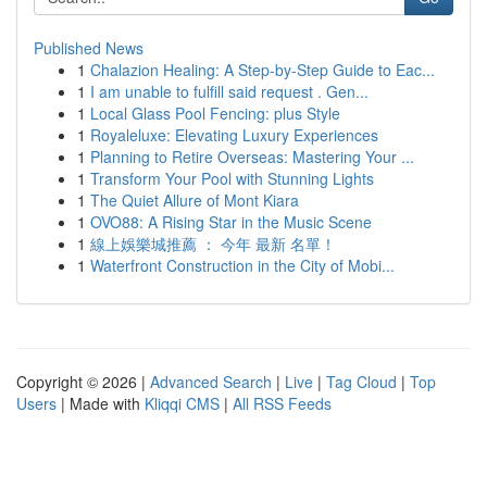
Published News
1
Chalazion Healing: A Step-by-Step Guide to Eac...
1
I am unable to fulfill said request . Gen...
1
Local Glass Pool Fencing: plus Style
1
Royaleluxe: Elevating Luxury Experiences
1
Planning to Retire Overseas: Mastering Your ...
1
Transform Your Pool with Stunning Lights
1
The Quiet Allure of Mont Kiara
1
OVO88: A Rising Star in the Music Scene
1
線上娛樂城推薦 ： 今年 最新 名單！
1
Waterfront Construction in the City of Mobi...
Copyright © 2026 |
Advanced Search
|
Live
|
Tag Cloud
|
Top
Users
| Made with
Kliqqi CMS
|
All RSS Feeds