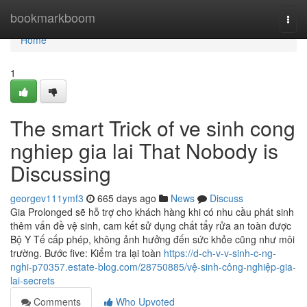
Home
bookmarkboom
Togg
navi
Home
1
The smart Trick of ve sinh cong
nghiep gia lai That Nobody is
Discussing
georgev111ymf3
665 days ago
News
Discuss
Gia Prolonged sẽ hỗ trợ cho khách hàng khi có nhu cầu phát sinh
thêm vấn đề vệ sinh, cam kết sử dụng chất tẩy rửa an toàn được
Bộ Y Tế cấp phép, không ảnh hưởng đến sức khỏe cũng như môi
trường. Bước five: Kiểm tra lại toàn
https://d-ch-v-v-sinh-c-ng-
nghi-p70357.estate-blog.com/28750885/vệ-sinh-công-nghiệp-gia-
lai-secrets
Comments
Who Upvoted