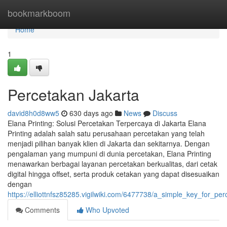
Home
bookmarkboom
Home
1
Percetakan Jakarta
david8h0d8ww5
630 days ago
News
Discuss
Elana Printing: Solusi Percetakan Terpercaya di Jakarta Elana
Printing adalah salah satu perusahaan percetakan yang telah
menjadi pilihan banyak klien di Jakarta dan sekitarnya. Dengan
pengalaman yang mumpuni di dunia percetakan, Elana Printing
menawarkan berbagai layanan percetakan berkualitas, dari cetak
digital hingga offset, serta produk cetakan yang dapat disesuaikan
dengan
https://elliottnfsz85285.vigilwiki.com/6477738/a_simple_key_for_pe
Comments
Who Upvoted