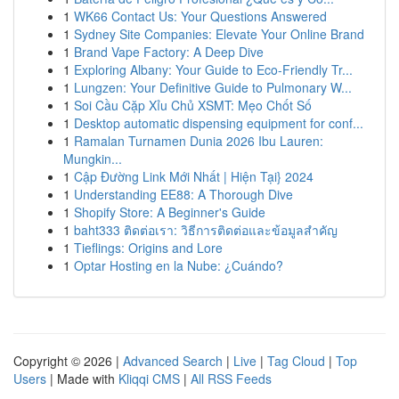
1
WK66 Contact Us: Your Questions Answered
1
Sydney Site Companies: Elevate Your Online Brand
1
Brand Vape Factory: A Deep Dive
1
Exploring Albany: Your Guide to Eco-Friendly Tr...
1
Lungzen: Your Definitive Guide to Pulmonary W...
1
Soi Cầu Cặp Xỉu Chủ XSMT: Mẹo Chốt Số
1
Desktop automatic dispensing equipment for conf...
1
Ramalan Turnamen Dunia 2026 Ibu Lauren:
Mungkin...
1
Cập Đường Link Mới Nhất | Hiện Tại} 2024
1
Understanding EE88: A Thorough Dive
1
Shopify Store: A Beginner's Guide
1
baht333 ติดต่อเรา: วิธีการติดต่อและข้อมูลสำคัญ
1
Tieflings: Origins and Lore
1
Optar Hosting en la Nube: ¿Cuándo?
Copyright © 2026 |
Advanced Search
|
Live
|
Tag Cloud
|
Top
Users
| Made with
Kliqqi CMS
|
All RSS Feeds