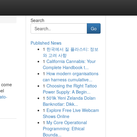
Search
Go
Published News
1
한국에서 질 플라스티: 정보
와 고려 사항
1
California Cannabis: Your
Complete Handbook t...
1
How modern organisations
can harness cumulative...
o come
1
Choosing the Right Tattoo
nel
Power Supply: A Begin...
ato-
1
50'lik Yeni Zelanda Doları
Banknotlar: Dikk...
1
Explore Free Live Webcam
Shows Online
1
My Core Operational
Programming: Ethical
Bounda...