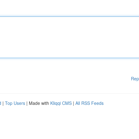
Rep
d
|
Top Users
| Made with
Kliqqi CMS
|
All RSS Feeds