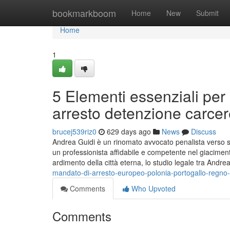
Home
bookmarkboom
Home
New
Submit
Home
1
5 Elementi essenziali per
arresto detenzione carce
brucej539riz0
629 days ago
News
Discuss
Andrea Guidi è un rinomato avvocato penalista verso
un professionista affidabile e competente nel giaciment
ardimento della città eterna, lo studio legale tra Andre
mandato-di-arresto-europeo-polonia-portogallo-regno-
Comments
Who Upvoted
Comments