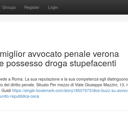
Groups
Register
Login
 miglior avvocato penale verona
re possesso droga stupefacenti
 sede a Roma. La sua reputazione e la sua competenza egli distinguon
o del diritto penale. Situato Per mezzo di Viale Giuseppe Mazzini, 13, 
a Guidi
https://single-bookmark.com/story18507973/dice-buzz-su-avvoc
unito-repubblica-ceca