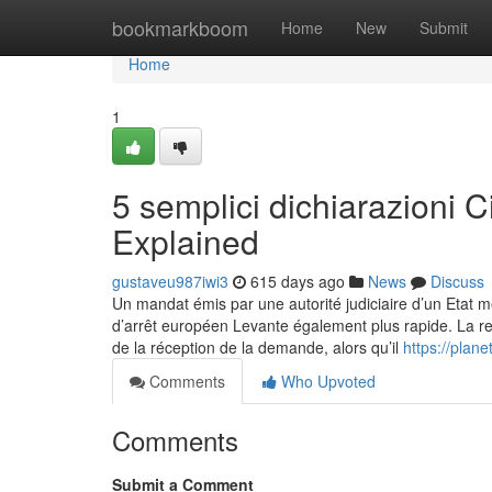
Home
bookmarkboom
Home
New
Submit
Home
1
5 semplici dichiarazioni 
Explained
gustaveu987iwi3
615 days ago
News
Discuss
Un mandat émis par une autorité judiciaire d’un Etat m
d’arrêt européen Levante également plus rapide. La re
de la réception de la demande, alors qu’il
https://plan
Comments
Who Upvoted
Comments
Submit a Comment