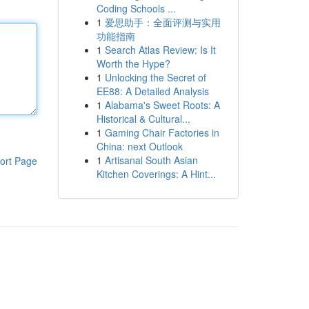
Coding Schools ...
1
爱思助手：全面评测与实用
功能指南
1
Search Atlas Review: Is It
Worth the Hype?
1
Unlocking the Secret of
EE88: A Detailed Analysis
1
Alabama's Sweet Roots: A
Historical & Cultural...
1
Gaming Chair Factories in
China: next Outlook
1
Artisanal South Asian
ort Page
Kitchen Coverings: A Hint...