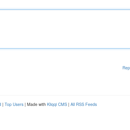
Rep
d
|
Top Users
| Made with
Kliqqi CMS
|
All RSS Feeds