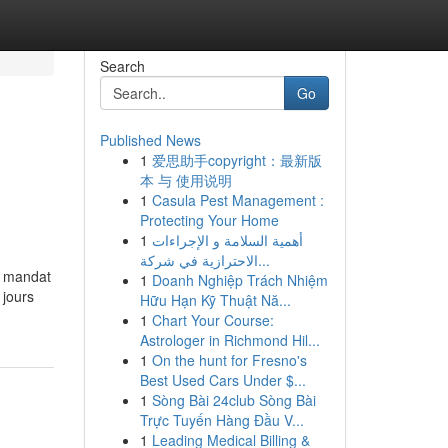
Search
Go
Published News
1
爱思助手copyright：最新版
本 与 使用说明
1
Casula Pest Management :
Protecting Your Home
1
أهمية السلامة و الإجراءات
الاحترازية في شركة...
u mandat
1
Doanh Nghiệp Trách Nhiệm
 jours
Hữu Hạn Kỹ Thuật Nă...
1
Chart Your Course:
Astrologer in Richmond Hil...
1
On the hunt for Fresno's
Best Used Cars Under $...
1
Sòng Bài 24club Sòng Bài
Trực Tuyến Hàng Đầu V...
1
Leading Medical Billing &