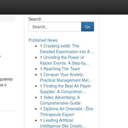
Search
Go
Published News
1
Cracking ee88: The
a
Detailed Examination into A ...
1
Unveiling the Power of
Kaizen Events: A Step-by...
1
Reaching The Team
1
Conquer Your Anxiety:
quieres
Practical Management Met...
ha o
1
Finding the Best A4 Paper
Supplier: A Comprehen...
1
Video Advertising: A
Comprehensive Guide
1
Diplôme Art Orientale : Être
Thérapeute Expert
1
Leading Artificial
Intelligence Site Creato...