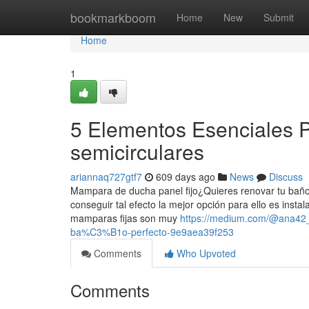
Home
bookmarkboom
Home
New
Submit
Home
1
5 Elementos Esenciales 
semicirculares
ariannaq727gtf7
609 days ago
News
Discuss
Mampara de ducha panel fijo¿Quieres renovar tu baño 
conseguir tal efecto la mejor opción para ello es ins
mamparas fijas son muy
https://medium.com/@ana42_
ba%C3%B1o-perfecto-9e9aea39f253
Comments
Who Upvoted
Comments