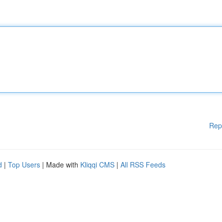
Rep
d
|
Top Users
| Made with
Kliqqi CMS
|
All RSS Feeds