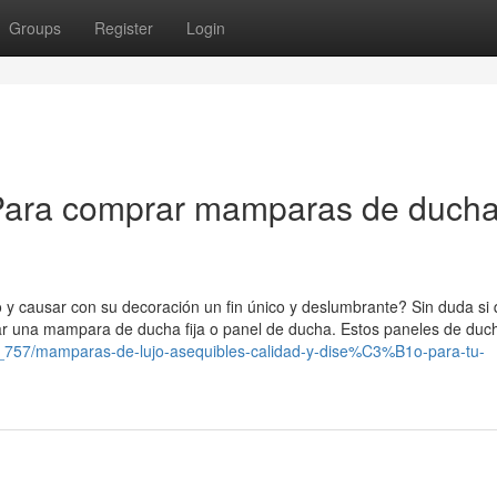
Groups
Register
Login
Para comprar mamparas de duch
y causar con su decoración un fin único y deslumbrante? Sin duda si 
talar una mampara de ducha fija o panel de ducha. Estos paneles de duc
757/mamparas-de-lujo-asequibles-calidad-y-dise%C3%B1o-para-tu-