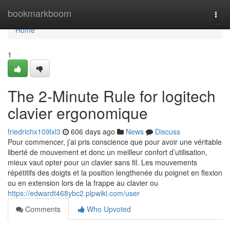
Home
bookmarkboom
Togg
navi
Home
1
The 2-Minute Rule for logitech
clavier ergonomique
friedrichx109lxl3
606 days ago
News
Discuss
Pour commencer, j’ai pris conscience que pour avoir une véritable
liberté de mouvement et donc un meilleur confort d’utilisation,
mieux vaut opter pour un clavier sans fil. Les mouvements
répétitifs des doigts et la position lengthenée du poignet en flexion
ou en extension lors de la frappe au clavier ou
https://edwardt468ybc2.plpwiki.com/user
Comments
Who Upvoted