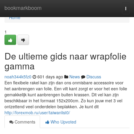
Home
bookmarkboom
Togg
navi
Home
1
De ultieme gids naar wrapfolie
gamma
noah344k5fz0
601 days ago
News
Discuss
Een flexibele rakel kan zijn dan ons onmisbare accessoire voor
het aanbrengen van folie. Een vilt kant zorgt er voor het een folie
gemakkelijk kunt aanbrengen buiten krassen. Dit vel kan zijn
beschikbaar in het formaat 152x200cm. Zo kun jouw met 3 vel
ontzettend veel onderdelen beplakken. Je kunt dit
http://forexmob.ru/user/taiwanlist0/
Comments
Who Upvoted