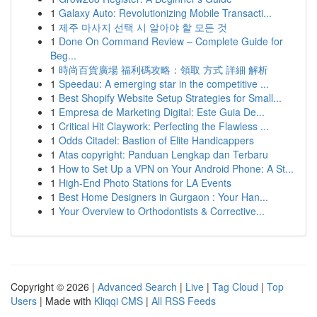
1
Galaxy Auto: Revolutionizing Mobile Transacti...
1
제주 마사지 선택 시 알아야 할 모든 것
1
Done On Command Review – Complete Guide for
Beg...
1
時尚百貨廣場 福利碼攻略：領取 方式 詳細 解析
1
Speedau: A emerging star in the competitive ...
1
Best Shopify Website Setup Strategies for Small...
1
Empresa de Marketing Digital: Este Guia De...
1
Critical Hit Claywork: Perfecting the Flawless ...
1
Odds Citadel: Bastion of Elite Handicappers
1
Atas copyright: Panduan Lengkap dan Terbaru
1
How to Set Up a VPN on Your Android Phone: A St...
1
High-End Photo Stations for LA Events
1
Best Home Designers in Gurgaon : Your Han...
1
Your Overview to Orthodontists & Corrective...
Copyright © 2026 |
Advanced Search
|
Live
|
Tag Cloud
|
Top
Users
| Made with
Kliqqi CMS
|
All RSS Feeds