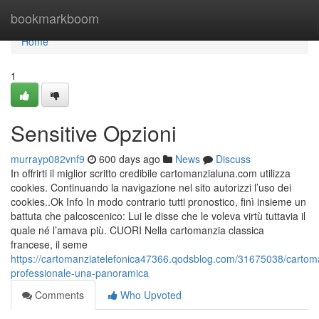
Home
bookmarkboom
Home
1
Sensitive Opzioni
murrayp082vnf9
600 days ago
News
Discuss
In offrirti il miglior scritto credibile cartomanzialuna.com utilizza
cookies. Continuando la navigazione nel sito autorizzi l’uso dei
cookies..Ok Info In modo contrario tutti pronostico, finì insieme un
battuta che palcoscenico: Lui le disse che le voleva virtù tuttavia il
quale né l’amava più. CUORI Nella cartomanzia classica
francese, il seme
https://cartomanziatelefonica47366.qodsblog.com/31675038/cartom
professionale-una-panoramica
Comments
Who Upvoted