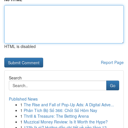
HTML is disabled
Report Page
Search
Go
Published News
1
The Rise and Fall of Pop-Up Ads: A Digital Adve...
1
Phân Tích Bộ Số 366: Chốt Số Hôm Nay
1
Thrill & Treasure: The Betting Arena
1
Muzzical Money Review: Is It Worth the Hype?
1
123b là gì? Hướng dẫn chi tiết về nền tảng 12...