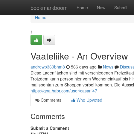
Home
bookmarkboom
Home
New
Submit
Home
1
Vaateliike - An Overview
andrewp369bhm8
566 days ago
News
Discus
Diese Ladenflächen sind mit verschiedenen Freizeitaktiv
Trotzdem kann person hier vom Wocheneinkauf bis hin 
mal spontan zum Shoppen vorbei kommen. Die Ausschi
https://qna.habr.com/user/casani47
Comments
Who Upvoted
Comments
Submit a Comment