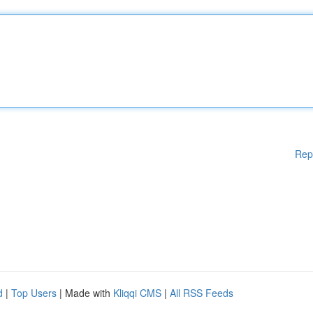
Rep
d
|
Top Users
| Made with
Kliqqi CMS
|
All RSS Feeds