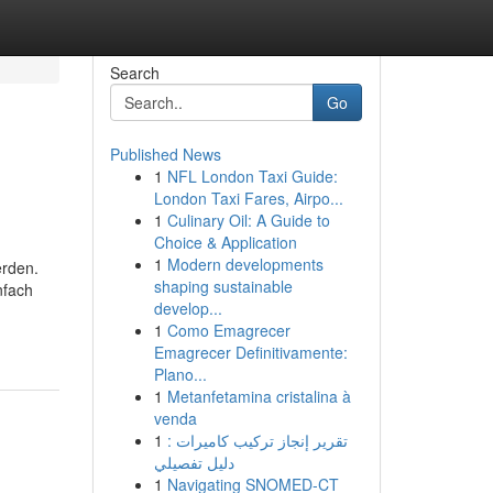
Search
Go
Published News
1
NFL London Taxi Guide:
London Taxi Fares, Airpo...
1
Culinary Oil: A Guide to
Choice & Application
1
Modern developments
erden.
shaping sustainable
nfach
develop...
1
Como Emagrecer
Emagrecer Definitivamente:
Plano...
1
Metanfetamina cristalina à
venda
1
تقرير إنجاز تركيب كاميرات :
دليل تفصيلي
1
Navigating SNOMED-CT