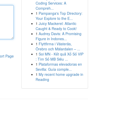
Coding Services: A
Compreh...
1
Pampanga's Top Directory:
Your Explore to the E...
1
Juicy Mackerel: Atlantic
Caught & Ready to Cook!
1
Audrey Davis: A Promising
Figure in Indones...
1
Flyttfirma i Västerås,
Örebro och Mälardalen – ...
1
Soi MN - Kết quả Xổ Số VIP
ort Page
: Tìm Số MB Siêu ...
1
Plataformas elevadoras en
Sevilla: Guía comple...
1
My recent home upgrade in
Reading