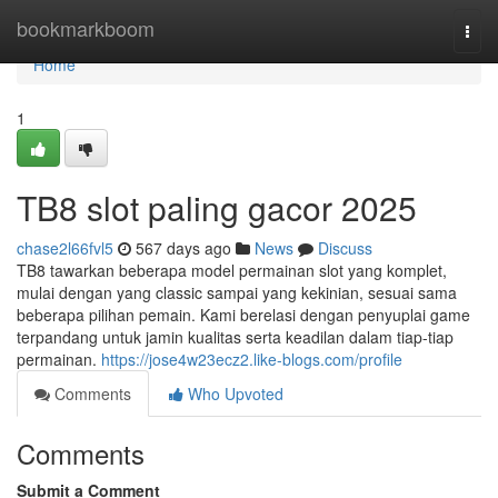
Home
bookmarkboom
Togg
navi
Home
1
TB8 slot paling gacor 2025
chase2l66fvl5
567 days ago
News
Discuss
TB8 tawarkan beberapa model permainan slot yang komplet,
mulai dengan yang classic sampai yang kekinian, sesuai sama
beberapa pilihan pemain. Kami berelasi dengan penyuplai game
terpandang untuk jamin kualitas serta keadilan dalam tiap-tiap
permainan.
https://jose4w23ecz2.like-blogs.com/profile
Comments
Who Upvoted
Comments
Submit a Comment