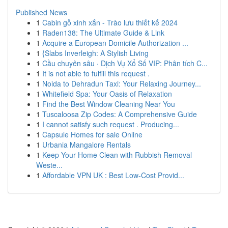
Published News
1
Cabin gỗ xinh xắn - Trào lưu thiết kế 2024
1
Raden138: The Ultimate Guide & Link
1
Acquire a European Domicile Authorization ...
1
{Slabs Inverleigh: A Stylish Living
1
Cầu chuyên sâu · Dịch Vụ Xổ Số VIP: Phân tích C...
1
It is not able to fulfill this request .
1
Noida to Dehradun Taxi: Your Relaxing Journey...
1
Whitefield Spa: Your Oasis of Relaxation
1
Find the Best Window Cleaning Near You
1
Tuscaloosa Zip Codes: A Comprehensive Guide
1
I cannot satisfy such request . Producing...
1
Capsule Homes for sale Online
1
Urbania Mangalore Rentals
1
Keep Your Home Clean with Rubbish Removal
Weste...
1
Affordable VPN UK : Best Low-Cost Provid...