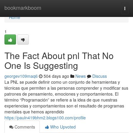
Home
bookmarkboom
Togg
navi
Home
1
The Fact About pnl That No
One Is Suggesting
georgev109maq6
504 days ago
News
Discuss
La PNL se puede definir como un conjunto de herramientas y
técnicas que permiten a las personas comprender y modificar sus
patrones de pensamiento, emociones y comportamientos. El
término “Programación” se refiere a la idea de que nuestras
experiencias y comportamientos son el resultado de programas
mentales que hemos aprendido
https://pauln419bhm2.blogs100.com/profile
Comments
Who Upvoted