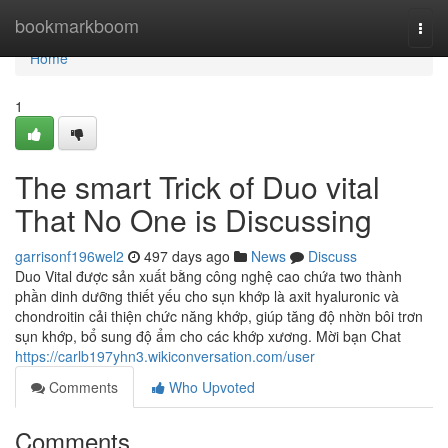
Home
bookmarkboom
Togg
navi
Home
1
The smart Trick of Duo vital
That No One is Discussing
garrisonf196wel2
497 days ago
News
Discuss
Duo Vital được sản xuất bằng công nghệ cao chứa two thành
phần dinh dưỡng thiết yếu cho sụn khớp là axit hyaluronic và
chondroitin cải thiện chức năng khớp, giúp tăng độ nhờn bôi trơn
sụn khớp, bổ sung độ ẩm cho các khớp xương. Mời bạn Chat
https://carlb197yhn3.wikiconversation.com/user
Comments
Who Upvoted
Comments