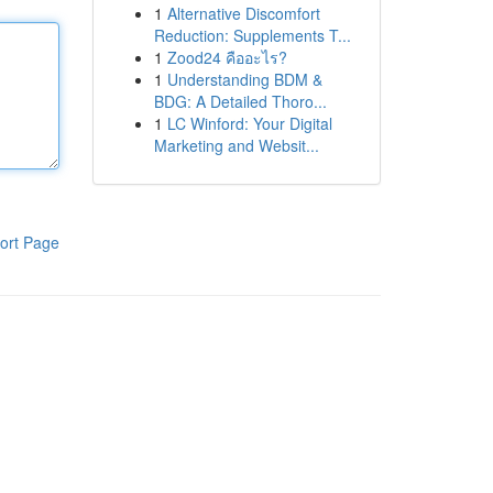
1
Alternative Discomfort
Reduction: Supplements T...
1
Zood24 คืออะไร?
1
Understanding BDM &
BDG: A Detailed Thoro...
1
LC Winford: Your Digital
Marketing and Websit...
ort Page