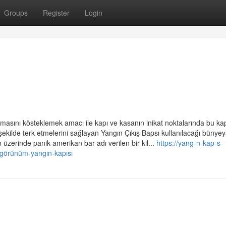
Groups
Register
Login
ızmasını kösteklemek amacı ile kapı ve kasanın inikat noktalarında bu kapı f
lı şekilde terk etmelerini sağlayan Yangın Çıkış Bapsı kullanılacağı bünye
n üzerinde panik amerikan bar adı verilen bir kil...
https://yang-n-kap-s-
görünüm-yangın-kapısı