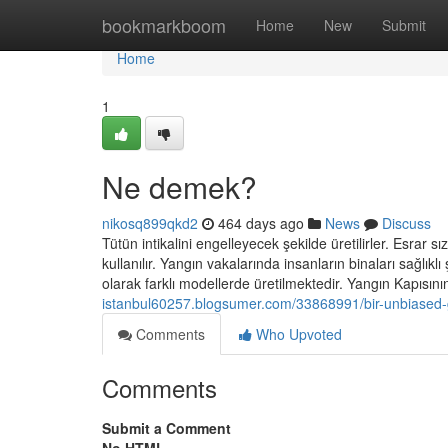
Home
bookmarkboom
Home
New
Submit
Home
1
Ne demek?
nikosq899qkd2
464 days ago
News
Discuss
Tütün intikalini engelleyecek şekilde üretilirler. Esrar s
kullanılır. Yangın vakalarında insanların binaları sağlık
olarak farklı modellerde üretilmektedir. Yangın Kapısını
istanbul60257.blogsumer.com/33868991/bir-unbiased-
Comments
Who Upvoted
Comments
Submit a Comment