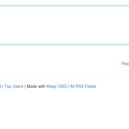
Rep
d
|
Top Users
| Made with
Kliqqi CMS
|
All RSS Feeds