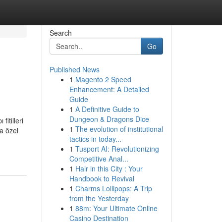
Search
Go
Published News
1
Magento 2 Speed
Enhancement: A Detailed
Guide
1
A Definitive Guide to
Dungeon & Dragons Dice
itilleri
1
The evolution of institutional
ya özel
tactics in today...
1
Tusport AI: Revolutionizing
Competitive Anal...
1
Hair in this City : Your
Handbook to Revival
1
Charms Lollipops: A Trip
from the Yesterday
1
88m: Your Ultimate Online
Casino Destination