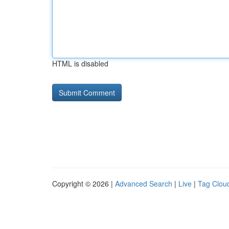
HTML is disabled
Copyright © 2026 |
Advanced Search
|
Live
|
Tag Clou