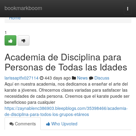
Home
bookmarkboom
Togg
navi
Home
1
Academia de Disciplina para
Personas de Todas las Idades
larissaptfx027114
443 days ago
News
Discuss
Aquí en nuestra academia, nos dedicamos a enseñar el arte del
karate a jóvenes. Ofrecemos clases variadas para satisfacer las
necesidades de cada persona. Creemos que el karate puede ser
beneficioso para cualquier
https://zaynablenc386903.bleepblogs.com/35398466/academia-
de-disciplina-para-todos-los-grupos-etáreos
Comments
Who Upvoted