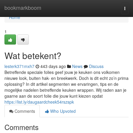
Home
bookmarkboom
Togg
navi
Home
1
Wat betekent?
lesterk371mxh7
443 days ago
News
Discuss
Betreffende speciale folies geef jouw je keuken ons volkomen
nieuwe look, buiten hak- en breekwerk. Doch is dit echt zo’n prima
oplossing? In dit artikel segmenten we ervaringen, tips en de
mogelijke nadelen betreffende keuken wrappen. Wij raden aan je
gaarne aan de soort folie die jouw kunt kiezen opdat
https://list.ly/daugaardcheek54rszspk
Comments
Who Upvoted
Comments