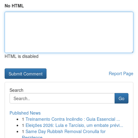
No HTML
HTML is disabled
Report Page
Search
Go
Published News
1
Treinamento Contra Incêndio : Guia Essencial ...
1
Eleições 2026: Lula e Tarcísio, um embate prévi...
1
Same Day Rubbish Removal Cronulla for
Residence...