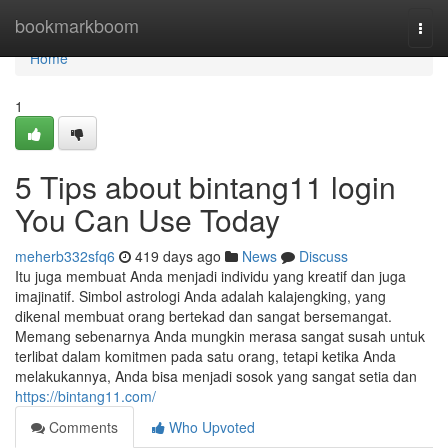
Home
bookmarkboom
Togg
navi
Home
1
5 Tips about bintang11 login
You Can Use Today
meherb332sfq6
419 days ago
News
Discuss
Itu juga membuat Anda menjadi individu yang kreatif dan juga
imajinatif. Simbol astrologi Anda adalah kalajengking, yang
dikenal membuat orang bertekad dan sangat bersemangat.
Memang sebenarnya Anda mungkin merasa sangat susah untuk
terlibat dalam komitmen pada satu orang, tetapi ketika Anda
melakukannya, Anda bisa menjadi sosok yang sangat setia dan
https://bintang11.com/
Comments
Who Upvoted