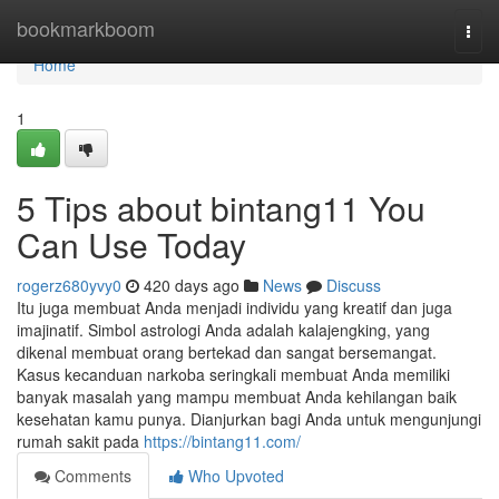
Home
bookmarkboom
Togg
navi
Home
1
5 Tips about bintang11 You
Can Use Today
rogerz680yvy0
420 days ago
News
Discuss
Itu juga membuat Anda menjadi individu yang kreatif dan juga
imajinatif. Simbol astrologi Anda adalah kalajengking, yang
dikenal membuat orang bertekad dan sangat bersemangat.
Kasus kecanduan narkoba seringkali membuat Anda memiliki
banyak masalah yang mampu membuat Anda kehilangan baik
kesehatan kamu punya. Dianjurkan bagi Anda untuk mengunjungi
rumah sakit pada
https://bintang11.com/
Comments
Who Upvoted