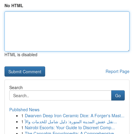
No HTML
HTML is disabled
Report Page
Search
Go
Published News
1
Dwarven Deep Iron Ceramic Dice: A Forger's Mast...
1
نقل عفش المدينة المنورة: دليل شامل للخدمات والأ...
1
Nairobi Escorts: Your Guide to Discreet Comp...
1
The Cannabis Encyclopedia: A Comprehensive