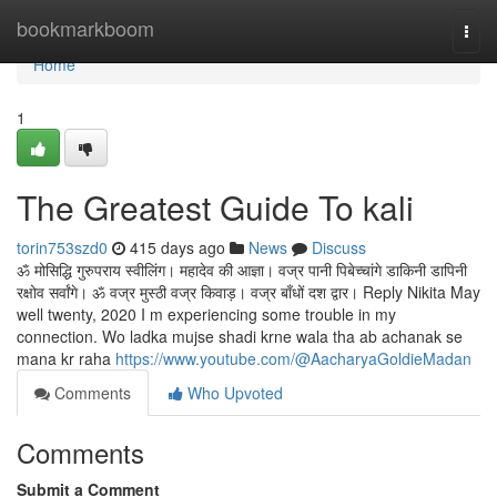
Home
bookmarkboom
Togg
navi
Home
1
The Greatest Guide To kali
torin753szd0
415 days ago
News
Discuss
ॐ मोसिद्धि गुरुपराय स्वीलिंग। महादेव की आज्ञा। वज्र पानी पिबेच्चांगे डाकिनी डापिनी
रक्षोव सर्वांगे। ॐ वज्र मुस्ठी वज्र किवाड़। वज्र बाँधों दश द्वार। Reply Nikita May
well twenty, 2020 I m experiencing some trouble in my
connection. Wo ladka mujse shadi krne wala tha ab achanak se
mana kr raha
https://www.youtube.com/@AacharyaGoldieMadan
Comments
Who Upvoted
Comments
Submit a Comment