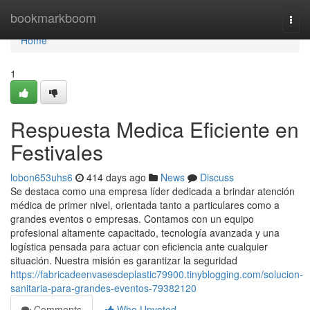
Home
bookmarkboom
Togg
navi
Home
1
Respuesta Medica Eficiente en
Festivales
lobon653uhs6
414 days ago
News
Discuss
Se destaca como una empresa líder dedicada a brindar atención
médica de primer nivel, orientada tanto a particulares como a
grandes eventos o empresas. Contamos con un equipo
profesional altamente capacitado, tecnología avanzada y una
logística pensada para actuar con eficiencia ante cualquier
situación. Nuestra misión es garantizar la seguridad
https://fabricadeenvasesdeplastic79900.tinyblogging.com/solucion-
sanitaria-para-grandes-eventos-79382120
Comments
Who Upvoted