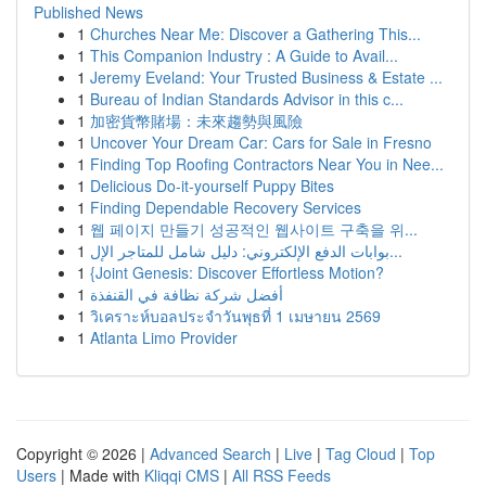
Published News
1
Churches Near Me: Discover a Gathering This...
1
This Companion Industry : A Guide to Avail...
1
Jeremy Eveland: Your Trusted Business & Estate ...
1
Bureau of Indian Standards Advisor in this c...
1
加密貨幣賭場：未來趨勢與風險
1
Uncover Your Dream Car: Cars for Sale in Fresno
1
Finding Top Roofing Contractors Near You in Nee...
1
Delicious Do-it-yourself Puppy Bites
1
Finding Dependable Recovery Services
1
웹 페이지 만들기 성공적인 웹사이트 구축을 위...
1
بوابات الدفع الإلكتروني: دليل شامل للمتاجر الإل...
1
{Joint Genesis: Discover Effortless Motion?
1
أفضل شركة نظافة في القنفذة
1
วิเคราะห์บอลประจำวันพุธที่ 1 เมษายน 2569
1
Atlanta Limo Provider
Copyright © 2026 |
Advanced Search
|
Live
|
Tag Cloud
|
Top
Users
| Made with
Kliqqi CMS
|
All RSS Feeds