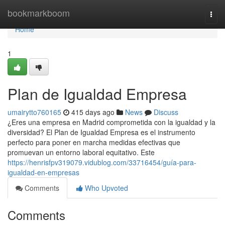
Home
bookmarkboom
Togg
navi
Home
1
Plan de Igualdad Empresa
umairytto760165
415 days ago
News
Discuss
¿Eres una empresa en Madrid comprometida con la igualdad y la
diversidad? El Plan de Igualdad Empresa es el instrumento
perfecto para poner en marcha medidas efectivas que
promuevan un entorno laboral equitativo. Este
https://henrisfpv319079.vidublog.com/33716454/guía-para-
igualdad-en-empresas
Comments
Who Upvoted
Comments