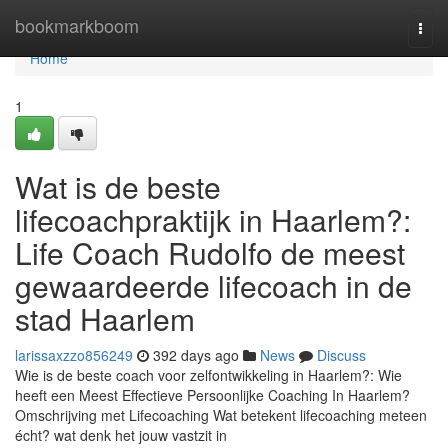
Home
bookmarkboom
Togg
navi
Home
1
Wat is de beste
lifecoachpraktijk in Haarlem?:
Life Coach Rudolfo de meest
gewaardeerde lifecoach in de
stad Haarlem
larissaxzzo856249
392 days ago
News
Discuss
Wie is de beste coach voor zelfontwikkeling in Haarlem?: Wie
heeft een Meest Effectieve Persoonlijke Coaching In Haarlem?
Omschrijving met Lifecoaching Wat betekent lifecoaching meteen
écht? wat denk het jouw vastzit in