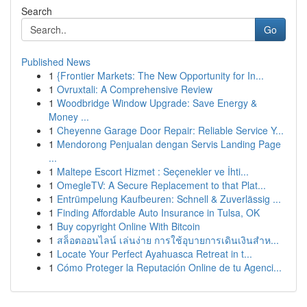
Search
Go
Published News
1
{Frontier Markets: The New Opportunity for In...
1
Ovruxtali: A Comprehensive Review
1
Woodbridge Window Upgrade: Save Energy &
Money ...
1
Cheyenne Garage Door Repair: Reliable Service Y...
1
Mendorong Penjualan dengan Servis Landing Page
...
1
Maltepe Escort Hizmet : Seçenekler ve İhti...
1
OmegleTV: A Secure Replacement to that Plat...
1
Entrümpelung Kaufbeuren: Schnell & Zuverlässig ...
1
Finding Affordable Auto Insurance in Tulsa, OK
1
Buy copyright Online With Bitcoin
1
สล็อตออนไลน์ เล่นง่าย การใช้อุบายการเดินเงินสำห...
1
Locate Your Perfect Ayahuasca Retreat in t...
1
Cómo Proteger la Reputación Online de tu Agenci...