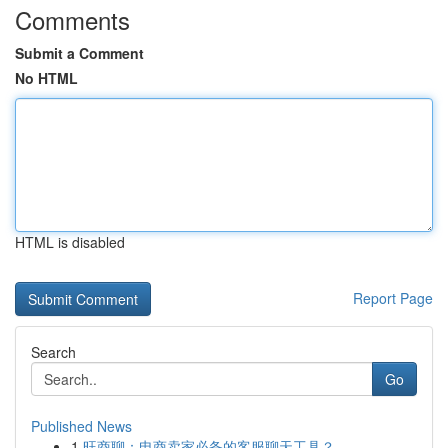
Comments
Submit a Comment
No HTML
HTML is disabled
Report Page
Search
Go
Published News
1
旺商聊：电商卖家必备的客服聊天工具？