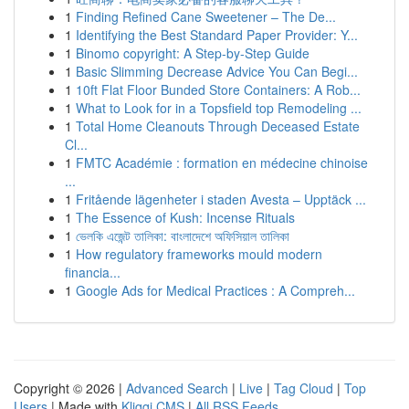
1
Finding Refined Cane Sweetener – The De...
1
Identifying the Best Standard Paper Provider: Y...
1
Binomo copyright: A Step-by-Step Guide
1
Basic Slimming Decrease Advice You Can Begi...
1
10ft Flat Floor Bunded Store Containers: A Rob...
1
What to Look for in a Topsfield top Remodeling ...
1
Total Home Cleanouts Through Deceased Estate
Cl...
1
FMTC Académie : formation en médecine chinoise
...
1
Fritående lägenheter i staden Avesta – Upptäck ...
1
The Essence of Kush: Incense Rituals
1
ভেলকি এজেন্ট তালিকা: বাংলাদেশে অফিসিয়াল তালিকা
1
How regulatory frameworks mould modern
financia...
1
Google Ads for Medical Practices : A Compreh...
Copyright © 2026 |
Advanced Search
|
Live
|
Tag Cloud
|
Top
Users
| Made with
Kliqqi CMS
|
All RSS Feeds