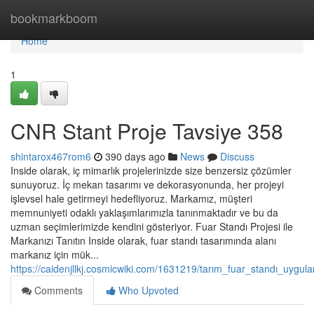
Home
bookmarkboom
Home
1
CNR Stant Proje Tavsiye 358
shintarox467rom6
390 days ago
News
Discuss
Inside olarak, iç mimarlık projelerinizde size benzersiz çözümler
sunuyoruz. İç mekan tasarımı ve dekorasyonunda, her projeyi
işlevsel hale getirmeyi hedefliyoruz. Markamız, müşteri
memnuniyeti odaklı yaklaşımlarımızla tanınmaktadır ve bu da
uzman seçimlerimizde kendini gösteriyor. Fuar Standı Projesi ile
Markanızı Tanıtın Inside olarak, fuar standı tasarımında alanı
markanız için mük...
https://caidenjllkj.cosmicwiki.com/1631219/tarım_fuar_standı_uygul
Comments
Who Upvoted