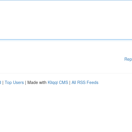
Rep
d
|
Top Users
| Made with
Kliqqi CMS
|
All RSS Feeds