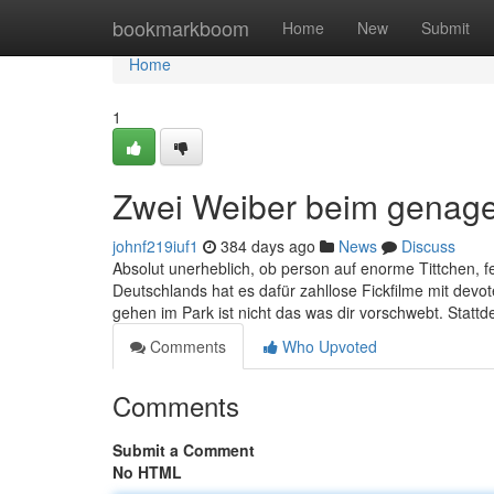
Home
bookmarkboom
Home
New
Submit
Home
1
Zwei Weiber beim genage
johnf219iuf1
384 days ago
News
Discuss
Absolut unerheblich, ob person auf enorme Tittchen, f
Deutschlands hat es dafür zahllose Fickfilme mit devo
gehen im Park ist nicht das was dir vorschwebt. Statt
Comments
Who Upvoted
Comments
Submit a Comment
No HTML