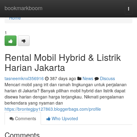
Home
bookmarkboom
Togg
navi
Home
1
Rental Mobil Hybrid & Listrik
Harian Jakarta
tasneemknxl356916
387 days ago
News
Discuss
Mencari mobil yang irit dan ramah lingkungan untuk perjalanan
harian di Jakarta? Banyak pilihan mobil hybrid dan listrik dapat
disewa harian dengan harga terjangkau. Nikmati pengalaman
berkendara yang nyaman dan
https://brontegjpy127863.bloggerbags.com/profile
Comments
Who Upvoted
Comments