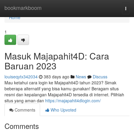
Home
bookmarkboom
Togg
navi
Home
1
Masuk Majapahit4D: Cara
Baruan 2023
louiseqytx342034
383 days ago
News
Discuss
Mau ketahui cara login ke Majapahit4D tahun 2023? Simak
beberapa alternatif yang bisa kamu gunakan! Beragam situs
resmi dan kepalangan Majapahit4D tersedia di internet. Pilihlah
situs yang aman dan
https://majapahit4dlogin.com/
Comments
Who Upvoted
Comments