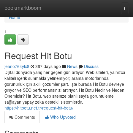
Home
bookmarkboom
Togg
navi
Home
1
Request Hit Botu
jeano764ylx8
367 days ago
News
Discuss
Dijital dünyada yarış her geçen gün artıyor. Web siteleri, yalnızca
kaliteli içerik sunmakla yetinemiyor; arama motorlarında
görünürlük için akıllı çözümler şart. İşte burada Hit Botu devreye
giriyor ve SEO performansınızı artırıyor. Hit Botu Nedir ve Neden
Önemlidir? Hit Botu, web sitenize planlı sayfa görüntüleme
sağlayan yapay zeka destekli sistemlerdir.
https://hitbotu.net.tr/request-hit-botu/
Comments
Who Upvoted
Comments