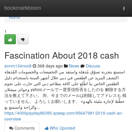
Home
bookmarkboom
Togg
navi
Home
1
Fascination About 2018 cash
annm134noo8
368 days ago
News
Discuss
استمتع بتجربة تسوّق مُذهلة واستفد من التخفيضات والخصومات المُذهلة
اكتشف المزيد عن الطقس في دبي خلال أشهر السنة باستخدام دليل
الطقس الخاص بنا اطّلع على كافة مطاعم دبي التي حازت على نجوم
وجوائز ميشلان yahooメールで一度受信拒否をしたのを 解除する方
法を教えて下さい。 尚、今までのメールは削除してアドレスも 残
っていません。 よろしくお願いします。 خطّط لإجازة مليئة بالهدوء
والراحة واستمتع بع...
https://4000payday86395.qowap.com/95647981/2018-cash-an-
overview
Comments
Who Upvoted