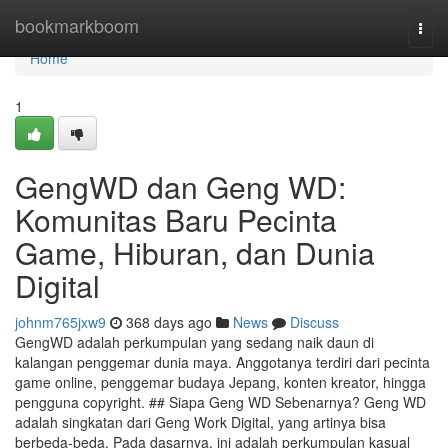
Home
bookmarkboom
Togg
navi
Home
1
GengWD dan Geng WD:
Komunitas Baru Pecinta
Game, Hiburan, dan Dunia
Digital
johnm765jxw9
368 days ago
News
Discuss
GengWD adalah perkumpulan yang sedang naik daun di
kalangan penggemar dunia maya. Anggotanya terdiri dari pecinta
game online, penggemar budaya Jepang, konten kreator, hingga
pengguna copyright. ## Siapa Geng WD Sebenarnya? Geng WD
adalah singkatan dari Geng Work Digital, yang artinya bisa
berbeda-beda. Pada dasarnya, ini adalah perkumpulan kasual