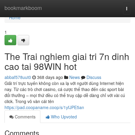
Home
bookmarkboom
Togg
navi
Home
1
The Trai nghiem giai tri 7n dinh
cao tai 98WIN hot
abbaf578uut0
368 days ago
News
Discuss
Giải trí trực tuyến không còn xa lạ với người dùng Internet hiện
nay. Từ các trò chơi casino, cá cược thể thao đến các sport bài
đổi thưởng – mọi thứ đều có thể truy cập dễ dàng chỉ với vài cú
click. Trong vô vàn cái tên
https://pad.coopaname.coop/s/1yfJPE5an
Comments
Who Upvoted
Comments