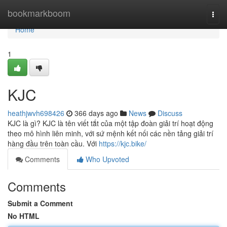
Home
bookmarkboom
Togg
navi
Home
1
KJC
heathjwvh698426
366 days ago
News
Discuss
KJC là gì? KJC là tên viết tắt của một tập đoàn giải trí hoạt động
theo mô hình liên minh, với sứ mệnh kết nối các nền tảng giải trí
hàng đầu trên toàn cầu. Với
https://kjc.bike/
Comments
Who Upvoted
Comments
Submit a Comment
No HTML