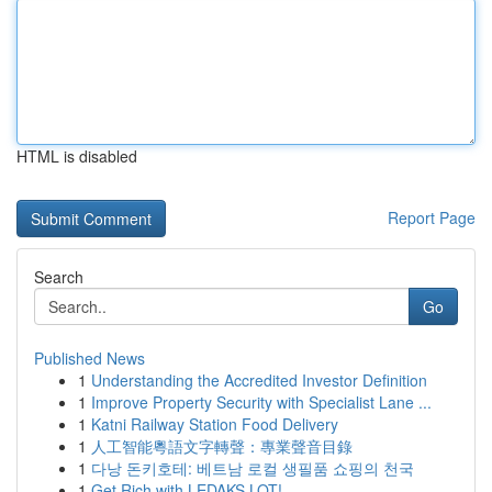
HTML is disabled
Report Page
Search
Go
Published News
1
Understanding the Accredited Investor Definition
1
Improve Property Security with Specialist Lane ...
1
Katni Railway Station Food Delivery
1
人工智能粵語文字轉聲：專業聲音目錄
1
다낭 돈키호테: 베트남 로컬 생필품 쇼핑의 천국
1
Get Rich with LEDAKS LOT!