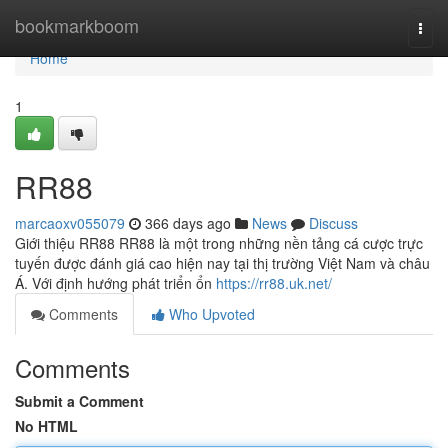
Home
bookmarkboom
Togg
navi
Home
1
RR88
marcaoxv055079
366 days ago
News
Discuss
Giới thiệu RR88 RR88 là một trong những nền tảng cá cược trực
tuyến được đánh giá cao hiện nay tại thị trường Việt Nam và châu
Á. Với định hướng phát triển ổn
https://rr88.uk.net/
Comments
Who Upvoted
Comments
Submit a Comment
No HTML