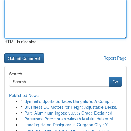
HTML is disabled
Report Page
Search
Go
Published News
1
Synthetic Sports Surfaces Bangalore: A Comp...
1
Brushless DC Motors for Height-Adjustable Desks...
1
Pure Aluminium Ingots: 99.9% Grade Explained
1
Partisipasi Perempuan wilayah Maluku dalam M...
1
Leading Home Designers in Gurgaon City : Y...
1
עורך דין אברהם הופרט: המומחה שלך בדיני נזיקין