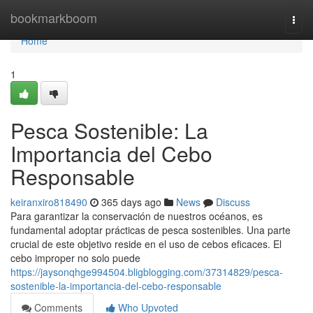
Home
bookmarkboom
Togg
navi
Home
1
Pesca Sostenible: La
Importancia del Cebo
Responsable
keiranxiro818490
365 days ago
News
Discuss
Para garantizar la conservación de nuestros océanos, es
fundamental adoptar prácticas de pesca sostenibles. Una parte
crucial de este objetivo reside en el uso de cebos eficaces. El
cebo improper no solo puede
https://jaysonqhge994504.bligblogging.com/37314829/pesca-
sostenible-la-importancia-del-cebo-responsable
Comments
Who Upvoted