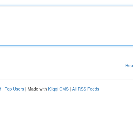
Rep
d
|
Top Users
| Made with
Kliqqi CMS
|
All RSS Feeds