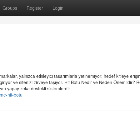
Groups
Register
Login
arkalar, yalnızca etkileyici tasarımlarla yetinemiyor; hedef kitleye erişi
 giriyor ve sitenizi zirveye taşıyor. Hit Botu Nedir ve Neden Önemlidir? 
yan yapay zeka destekli sistemlerdir.
ime-hit-botu