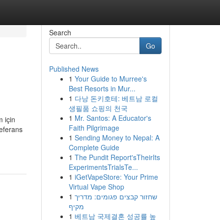
Search
Go
Published News
1
Your Guide to Murree's
Best Resorts in Mur...
1
다낭 돈키호테: 베트남 로컬
생필품 쇼핑의 천국
1
Mr. Santos: A Educator's
m için
Faith Pilgrimage
Referans
1
Sending Money to Nepal: A
Complete Guide
1
The Pundit Report'sTheirIts
ExperimentsTrialsTe...
1
iGetVapeStore: Your Prime
Virtual Vape Shop
1
שחזור קבצים פגומים: מדריך
מקיף
1
베트남 국제결혼 성공률 높