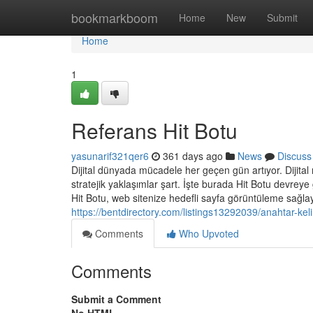
Home
bookmarkboom
Home
New
Submit
Home
1
Referans Hit Botu
yasunarif321qer6
361 days ago
News
Discuss
Dijital dünyada mücadele her geçen gün artıyor. Dijital m
stratejik yaklaşımlar şart. İşte burada Hit Botu devreye
Hit Botu, web sitenize hedefli sayfa görüntüleme sağla
https://bentdirectory.com/listings13292039/anahtar-kel
Comments
Who Upvoted
Comments
Submit a Comment