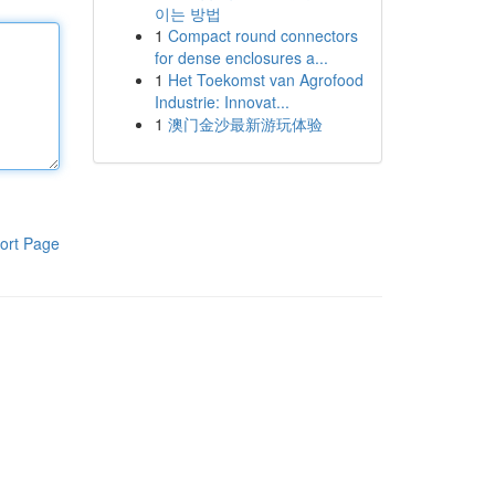
이는 방법
1
Compact round connectors
for dense enclosures a...
1
Het Toekomst van Agrofood
Industrie: Innovat...
1
澳门金沙最新游玩体验
ort Page