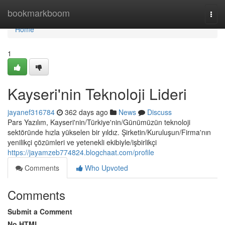
Home
bookmarkboom
Togg
navi
Home
1
Kayseri'nin Teknoloji Lideri
jayanef316784
362 days ago
News
Discuss
Pars Yazılım, Kayseri'nin/Türkiye'nin/Günümüzün teknoloji
sektöründe hızla yükselen bir yıldız. Şirketin/Kuruluşun/Firma'nın
yenilikçi çözümleri ve yetenekli ekibiyle/işbirlikçi
https://jayamzeb774824.blogchaat.com/profile
Comments
Who Upvoted
Comments
Submit a Comment
No HTML