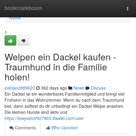
Home
bookmarkboom
Togg
navi
Home
1
Welpen ein Dackel kaufen -
Traumhund in die Familie
holen!
joshiaoz889620
362 days ago
News
Discuss
Ein Dackel ist ein wunderbares Familienmitglied und bringt viel
Frohsinn in das Wohnzimmer. Wenn du nach dem Traumhund
bist, dann solltest du dir unbedingt ein Dackel-Welpe ansehen.
Die kleinen Hunde sind aktiv und
https://lewysahof927865.illawiki.com/user
Comments
Who Upvoted