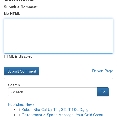
Submit a Comment
No HTML
HTML is disabled
Report Page
Search
Go
Published News
1
Kubet: Nhà Cái Uy Tín, Giải Trí Đa Dạng
1
Chiropractor & Sports Massage: Your Gold Coast ...