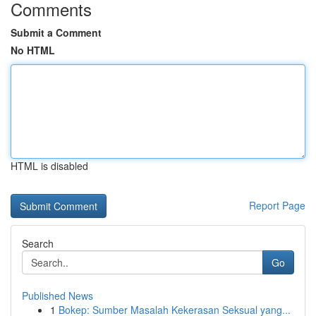
Comments
Submit a Comment
No HTML
HTML is disabled
Report Page
Search
Go
Published News
1
Bokep: Sumber Masalah Kekerasan Seksual yang...