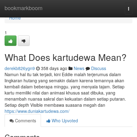
Home
bookmarkboom
Togg
navi
Home
1
What Does kartudewa Mean?
derekb826ygn9
358 days ago
News
Discuss
Namun hal itu tak terjadi, kini Eddie malah terjerumus dalam
lingkaran hutang yang semakin dalam karena temannya akan
kembali dalam beberapa minggu. yang menyala tajam. Setiap
kartu memiliki nilai dan animasi khusus saat dibuka, yang
menambah nuansa sakral dan kekuatan dalam setiap putaran.
Setiap depth Visible membawa suasana megah dan
https://www.duniakartudewa.com/
Comments
Who Upvoted
Comments