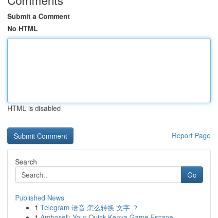
Submit a Comment
No HTML
HTML is disabled
Report Page
Search
Go
Published News
1
Telegram 语音 怎么转换 文字 ？
1
Amboseli: Your Quick Kenya Game Escape