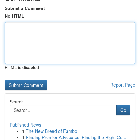
Submit a Comment
No HTML
HTML is disabled
Report Page
Search
Go
Published News
1
The New Breed of Fambo
1
Finding Premier Advocates: Finding the Right Co...