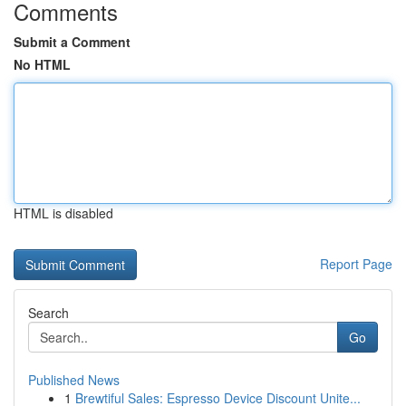
Comments
Submit a Comment
No HTML
HTML is disabled
Report Page
Search
Go
Published News
1
Brewtiful Sales: Espresso Device Discount Unite...