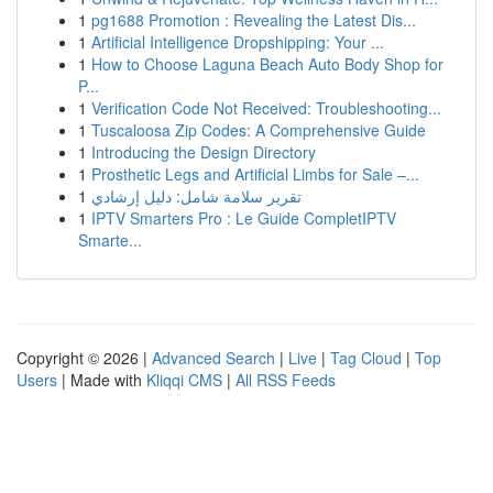
1
pg1688 Promotion : Revealing the Latest Dis...
1
Artificial Intelligence Dropshipping: Your ...
1
How to Choose Laguna Beach Auto Body Shop for
P...
1
Verification Code Not Received: Troubleshooting...
1
Tuscaloosa Zip Codes: A Comprehensive Guide
1
Introducing the Design Directory
1
Prosthetic Legs and Artificial Limbs for Sale –...
1
تقرير سلامة شامل: دليل إرشادي
1
IPTV Smarters Pro : Le Guide CompletIPTV
Smarte...
Copyright © 2026 |
Advanced Search
|
Live
|
Tag Cloud
|
Top
Users
| Made with
Kliqqi CMS
|
All RSS Feeds