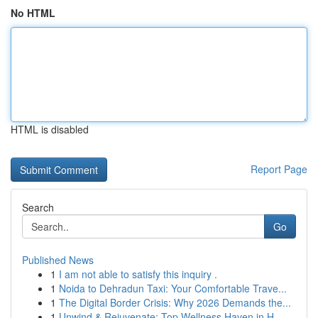
No HTML
HTML is disabled
Report Page
Search
Go
Published News
1
I am not able to satisfy this inquiry .
1
Noida to Dehradun Taxi: Your Comfortable Trave...
1
The Digital Border Crisis: Why 2026 Demands the...
1
Unwind & Rejuvenate: Top Wellness Haven in H...