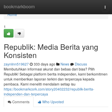
Home
bookmarkboom
Togg
navi
Home
1
Republik: Media Berita yang
Konsisten
zayniinn519627
333 days ago
News
Discuss
Membutuhkan informasi akurat dan bebas dari bias? Pilih
Republik! Sebagai platform berita independen, kami berkomitmen
untuk memberikan laporan terkini dan terpercaya kepada
pembaca. Kami meneliti mendalam setiap isu
https://bookmarkcork.com/story20402232/republik-berita-
independen-dan-terpercaya
Comments
Who Upvoted