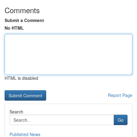
Comments
Submit a Comment
No HTML
HTML is disabled
Report Page
Search
Go
Published News