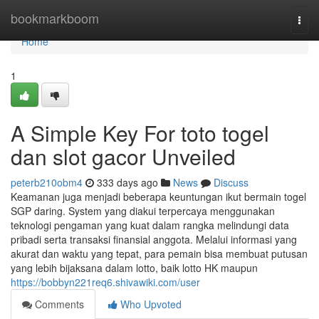
Home
bookmarkboom
Togg
navi
Home
1
A Simple Key For toto togel
dan slot gacor Unveiled
peterb210obm4
333 days ago
News
Discuss
Keamanan juga menjadi beberapa keuntungan ikut bermain togel
SGP daring. System yang diakui terpercaya menggunakan
teknologi pengaman yang kuat dalam rangka melindungi data
pribadi serta transaksi finansial anggota. Melalui informasi yang
akurat dan waktu yang tepat, para pemain bisa membuat putusan
yang lebih bijaksana dalam lotto, baik lotto HK maupun
https://bobbyn221req6.shivawiki.com/user
Comments
Who Upvoted