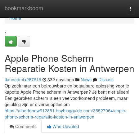
Home
bookmarkboom
Togg
navi
Home
1
Apple Phone Scherm
Reparatie Kosten in Antwerpen
tiannadmfx287619
332 days ago
News
Discuss
Op zoek naar een betrouwbare en betaalbare oplossing voor je
kapotte Apple Phone scherm in Antwerpen? Je bent niet alleen!
Een gebroken scherm is een veelvoorkomend probleem, maar
gelukkig zijn er diverse opties om
https://albertqnqw612851.boyblogguide.com/35527064/apple-
phone-scherm-reparatie-kosten-in-antwerpen
Comments
Who Upvoted